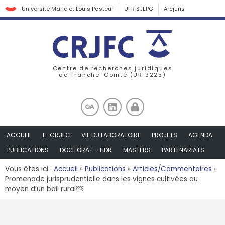
Université Marie et Louis Pasteur
UFR SJEPG
Arcjuris
Centre de recherches juridiques
de Franche-Comté (UR 3225)
ACCUEIL
LE CRJFC
VIE DU LABORATOIRE
PROJETS
AGENDA
PUBLICATIONS
DOCTORAT – HDR
MASTERS
PARTENARIATS
Vous êtes ici :
Accueil
»
Publications
»
Articles/Commentaires
»
Promenade jurisprudentielle dans les vignes cultivées au
moyen d’un bail rural￼