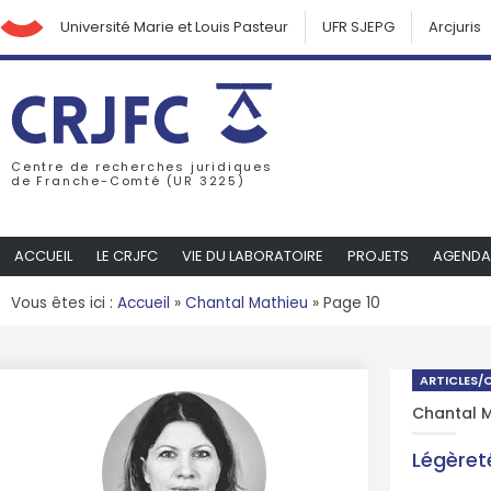
Université Marie et Louis Pasteur
UFR SJEPG
Arcjuris
Centre de recherches juridiques
de Franche-Comté (UR 3225)
ACCUEIL
LE CRJFC
VIE DU LABORATOIRE
PROJETS
AGENDA
Vous êtes ici :
Accueil
»
Chantal Mathieu
»
Page 10
ARTICLES/
Chantal 
Légèreté