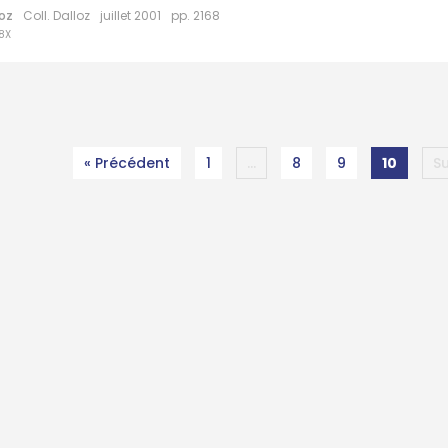
loz
Coll. Dalloz
juillet 2001
pp. 2168
8X
« Précédent
1
…
8
9
10
Su