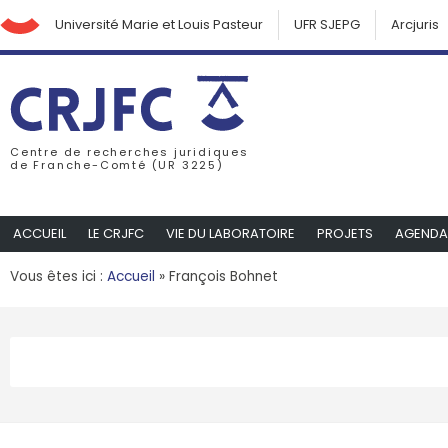
Université Marie et Louis Pasteur
UFR SJEPG
Arcjuris
Centre de recherches juridiques
de Franche-Comté (UR 3225)
ACCUEIL
LE CRJFC
VIE DU LABORATOIRE
PROJETS
AGENDA
Vous êtes ici :
Accueil
»
François Bohnet