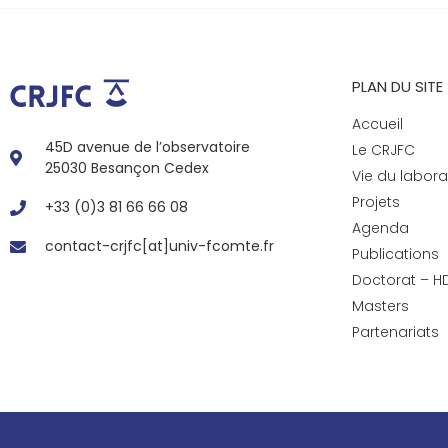
PLAN DU SITE
Accueil
45D avenue de l’observatoire
Le CRJFC
25030 Besançon Cedex
Vie du labora
Projets
+33 (0)3 81 66 66 08
Agenda
contact-crjfc[at]univ-fcomte.fr
Publications
Doctorat – H
Masters
Partenariats