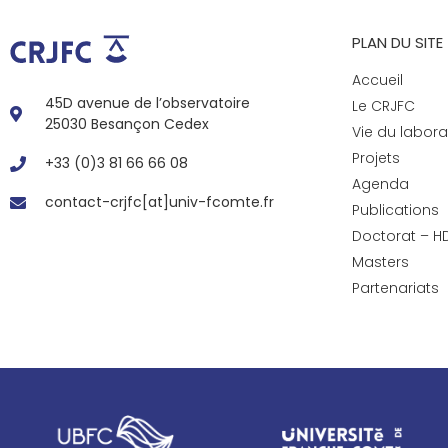
PLAN DU SITE
Accueil
45D avenue de l’observatoire
Le CRJFC
25030 Besançon Cedex
Vie du labora
Projets
+33 (0)3 81 66 66 08
Agenda
contact-crjfc[at]univ-fcomte.fr
Publications
Doctorat – H
Masters
Partenariats