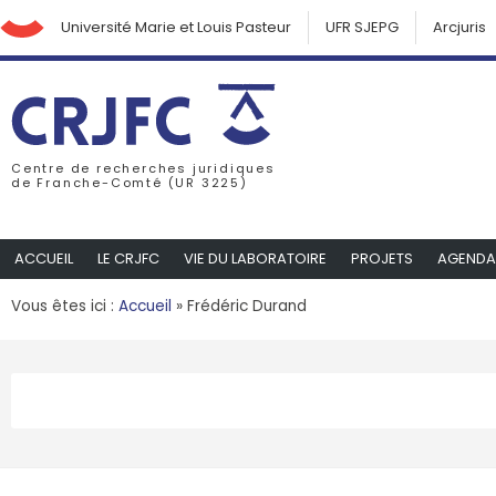
Université Marie et Louis Pasteur
UFR SJEPG
Arcjuris
Centre de recherches juridiques
de Franche-Comté (UR 3225)
ACCUEIL
LE CRJFC
VIE DU LABORATOIRE
PROJETS
AGENDA
Vous êtes ici :
Accueil
»
Frédéric Durand