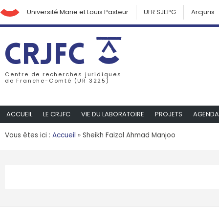
Université Marie et Louis Pasteur
UFR SJEPG
Arcjuris
Centre de recherches juridiques
de Franche-Comté (UR 3225)
ACCUEIL
LE CRJFC
VIE DU LABORATOIRE
PROJETS
AGENDA
Vous êtes ici :
Accueil
»
Sheikh Faizal Ahmad Manjoo