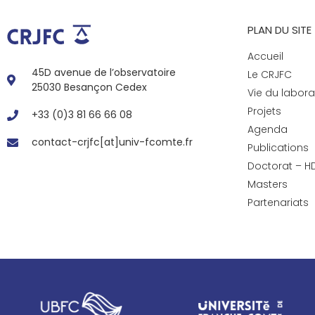
PLAN DU SITE
Accueil
45D avenue de l’observatoire
Le CRJFC
25030 Besançon Cedex
Vie du labora
Projets
+33 (0)3 81 66 66 08
Agenda
contact-crjfc[at]univ-fcomte.fr
Publications
Doctorat – H
Masters
Partenariats