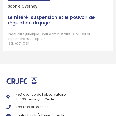
Sophie Overney
Le référé-suspension et le pouvoir de
régulation du juge
L’Actualité juridique. Droit administratif
Coll. Dalloz
septembre 2001
pp. 714
ISSN 0001-7728
45D avenue de l’observatoire
25030 Besançon Cedex
+33 (0)3 81 66 66 08
contact-crjfc[at]univ-fcomte.fr