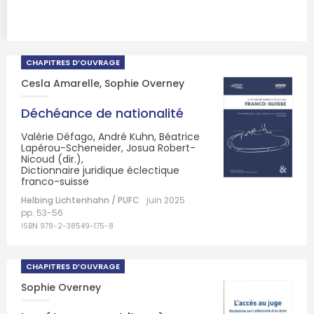
CHAPITRES D’OUVRAGE
Cesla Amarelle
,
Sophie Overney
Déchéance de nationalité
Valérie Défago, André Kuhn, Béatrice
Lapérou-Scheneider, Josua Robert-
Nicoud (dir.),
Dictionnaire juridique éclectique
franco-suisse
Helbing Lichtenhahn / PUFC
juin 2025
pp. 53-56
ISBN 978-2-38549-175-8
CHAPITRES D’OUVRAGE
Sophie Overney