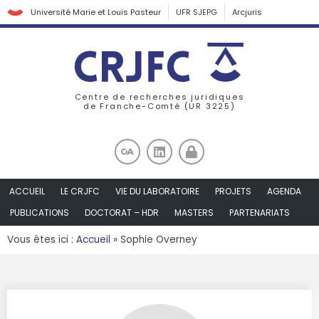
Université Marie et Louis Pasteur
UFR SJEPG
Arcjuris
Centre de recherches juridiques
de Franche-Comté (UR 3225)
ACCUEIL
LE CRJFC
VIE DU LABORATOIRE
PROJETS
AGENDA
PUBLICATIONS
DOCTORAT – HDR
MASTERS
PARTENARIATS
Vous êtes ici :
Accueil
»
Sophie Overney