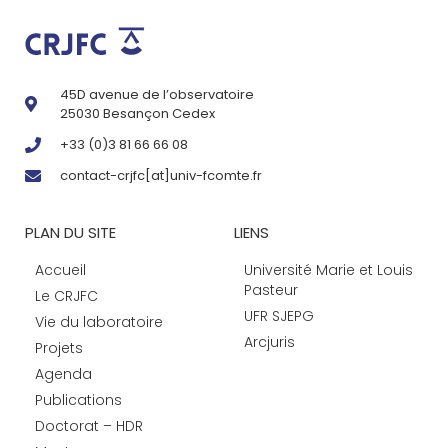
45D avenue de l’observatoire
25030 Besançon Cedex
+33 (0)3 81 66 66 08
contact-crjfc[at]univ-fcomte.fr
PLAN DU SITE
LIENS
Accueil
Université Marie et Louis
Pasteur
Le CRJFC
UFR SJEPG
Vie du laboratoire
Arcjuris
Projets
Agenda
Publications
Doctorat – HDR