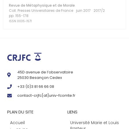
Revue de Métaphysique et de Morale
Coll. Presses Universitaires de France
juin 2017
2017/2
pp. 155-178
ISSN 0035-1571
45D avenue de l’observatoire
25030 Besançon Cedex
+33 (0)3 81 66 66 08
contact-crjfc[at]univ-fcomte.fr
PLAN DU SITE
LIENS
Accueil
Université Marie et Louis
Pasteur