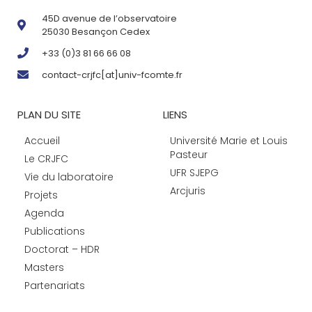
45D avenue de l’observatoire
25030 Besançon Cedex
+33 (0)3 81 66 66 08
contact-crjfc[at]univ-fcomte.fr
PLAN DU SITE
LIENS
Accueil
Université Marie et Louis
Pasteur
Le CRJFC
UFR SJEPG
Vie du laboratoire
Arcjuris
Projets
Agenda
Publications
Doctorat – HDR
Masters
Partenariats