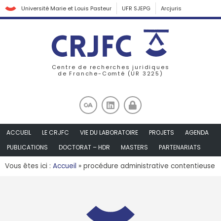
Université Marie et Louis Pasteur
UFR SJEPG
Arcjuris
Centre de recherches juridiques
de Franche-Comté (UR 3225)
ACCUEIL
LE CRJFC
VIE DU LABORATOIRE
PROJETS
AGENDA
PUBLICATIONS
DOCTORAT – HDR
MASTERS
PARTENARIATS
Vous êtes ici :
Accueil
»
procédure administrative contentieuse