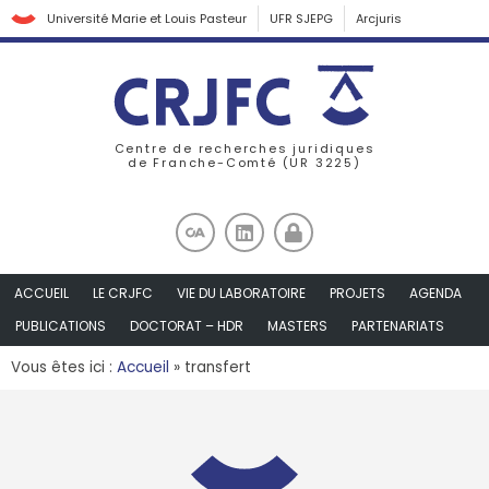
Université Marie et Louis Pasteur
UFR SJEPG
Arcjuris
Centre de recherches juridiques
de Franche-Comté (UR 3225)
ACCUEIL
LE CRJFC
VIE DU LABORATOIRE
PROJETS
AGENDA
PUBLICATIONS
DOCTORAT – HDR
MASTERS
PARTENARIATS
Vous êtes ici :
Accueil
»
transfert