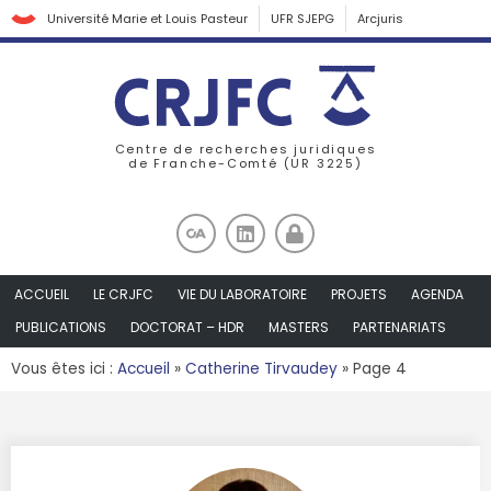
Université Marie et Louis Pasteur
UFR SJEPG
Arcjuris
Centre de recherches juridiques
de Franche-Comté (UR 3225)
ACCUEIL
LE CRJFC
VIE DU LABORATOIRE
PROJETS
AGENDA
PUBLICATIONS
DOCTORAT – HDR
MASTERS
PARTENARIATS
Vous êtes ici :
Accueil
»
Catherine Tirvaudey
»
Page 4