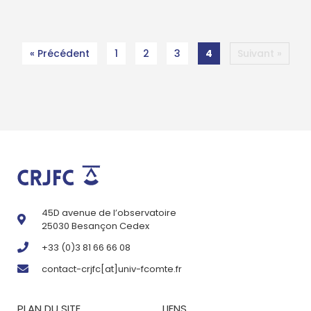
« Précédent
1
2
3
4
Suivant »
45D avenue de l’observatoire
25030 Besançon Cedex
+33 (0)3 81 66 66 08
contact-crjfc[at]univ-fcomte.fr
PLAN DU SITE
LIENS