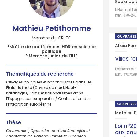
Sociologi
L’Harmatta
ISBN 978-2-
Mathieu Petithomme
OUVRAGES
Membre du CRJFC
Alicia Fe
°Maître de conférences HDR en science
politique
° Membre junior de l’IUF
Villes r
Éditions d
Thématiques de recherche
ISBN 9782365
Clivages politiques et nationalismes dans les
États de facto (Chypre du nord, Haut-
Karabagh)/ Partis et nationalismes dans
l’Espagne contemporaine / Contestation de
CHAPITRES
l’intégration européenne
Mathieu 
Thèse
Loi n°20
Government, Opposition and the Strategies of
aux cou
Adaptation on National Parties to European