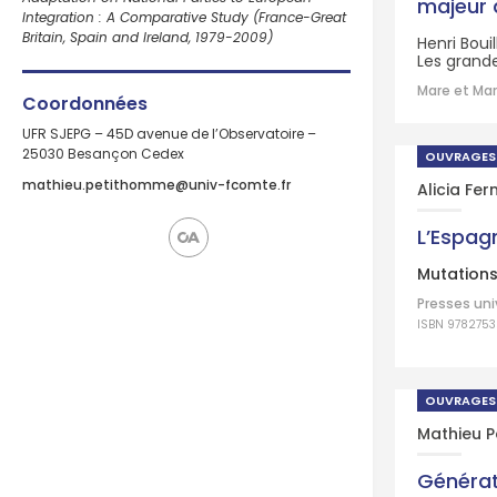
majeur 
Integration : A Comparative Study (France-Great
Britain, Spain and Ireland, 1979-2009)
Henri Boui
Les grande
Mare et Mar
Coordonnées
UFR SJEPG – 45D avenue de l’Observatoire –
25030 Besançon Cedex
OUVRAGES
mathieu.petithomme@univ-fcomte.fr
Alicia Fe
L’Espagn
Mutations 
Presses uni
ISBN 9782753
OUVRAGES
Mathieu 
Généra