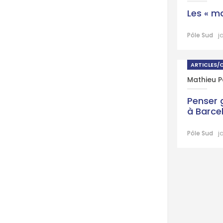
Les « m
Pôle Sud
j
ARTICLES/
Mathieu 
Penser 
à Barce
Pôle Sud
j