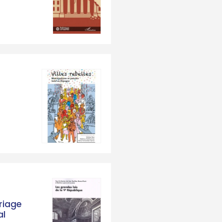
riage
al