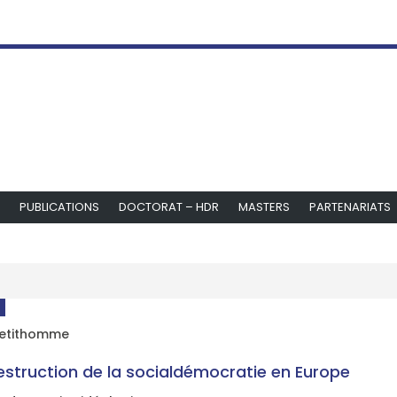
PUBLICATIONS
DOCTORAT – HDR
MASTERS
PARTENARIATS
Petithomme
estruction de la socialdémocratie en Europe