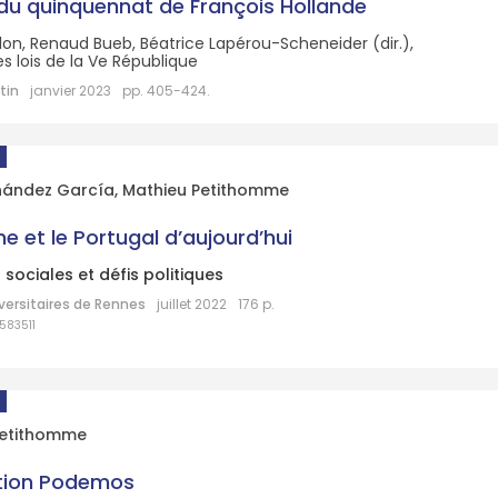
du quinquennat de François Hollande
llon, Renaud Bueb, Béatrice Lapérou-Scheneider (dir.),
s lois de la Ve République
tin
janvier 2023
pp. 405-424.
rnández García
,
Mathieu Petithomme
e et le Portugal d’aujourd’hui
sociales et défis politiques
versitaires de Rennes
juillet 2022
176 p.
583511
Petithomme
tion Podemos