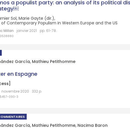
os a populist party: an analysis of its political d
rategy￼
rnier Sol, Marie Gayte (dir.),
 of Contemporary Populism in Western Europe and the US
c Millan
janvier 2021
pp. 61-78.
30538880
rnández García
,
Mathieu Petithomme
er en Espagne
cess]
novembre 2020
332 p.
35457-090-3
COMMENTAIRES
rnández García
,
Mathieu Petithomme
,
Nacima Baron