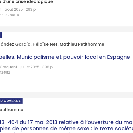
e d’une crise idéologique
n
août 2025
293 p.
336-52788-8
rnández García
,
Héloïse Nez
,
Mathieu Petithomme
ebelles. Municipalisme et pouvoir local en Espagne
u Croquant
juillet 2025
396 p.
124812
 D’OUVRAGE
Petithomme
13-404 du 17 mai 2013 relative à l’ouverture du ma
ples de personnes de même sexe : le texte sociét