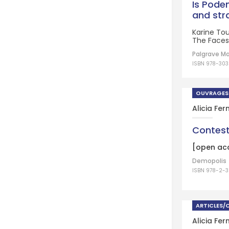
Is Podem
and st
Karine Tou
The Faces
Palgrave Ma
ISBN 978-30
OUVRAGES
Alicia Fe
Contest
[open ac
Demopolis
ISBN 978-2-
ARTICLES/
Alicia Fe