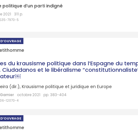
 politique d’un parti indigné
e 2021
311 p.
7535-7970-5
 D’OUVRAGE
Petithomme
ces du krausisme politique dans l’Espagne du tem
 Ciudadanos et le libéralisme “constitutionnaliste
vateur￼
ira (dir.),
Krausisme politique et juridique en Europe
Garnier
octobre 2021
pp. 383-404
06-12070-4
 D’OUVRAGE
Petithomme