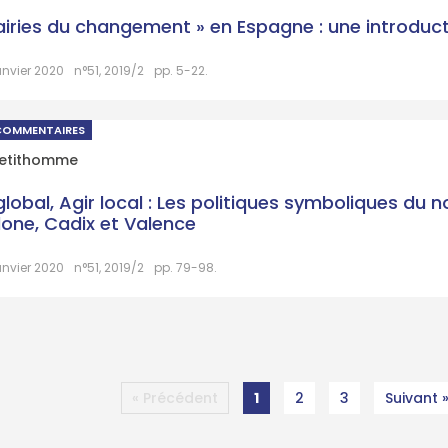
airies du changement » en Espagne : une introduc
anvier 2020
n°51, 2019/2
pp. 5-22.
COMMENTAIRES
Petithomme
global, Agir local : Les politiques symboliques du
lone, Cadix et Valence
anvier 2020
n°51, 2019/2
pp. 79-98.
« Précédent
1
2
3
Suivant 