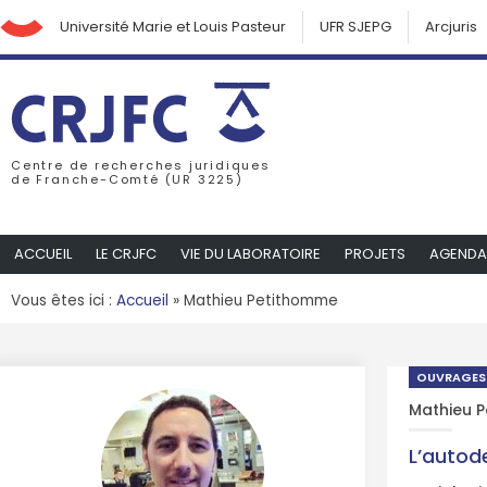
Université Marie et Louis Pasteur
UFR SJEPG
Arcjuris
Centre de recherches juridiques
de Franche-Comté (UR 3225)
ACCUEIL
LE CRJFC
VIE DU LABORATOIRE
PROJETS
AGENDA
Vous êtes ici :
Accueil
»
Mathieu Petithomme
OUVRAGES
Mathieu 
L’autod