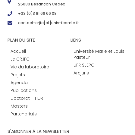
25030 Besançon Cedex
+33 (0)3 81 66 66 08
contact-crjfc[at]univ-fcomte.fr
PLAN DU SITE
LIENS
Accueil
Université Marie et Louis
Pasteur
Le CRJFC
UFR SJEPG
Vie du laboratoire
Arcjuris
Projets
Agenda
Publications
Doctorat – HDR
Masters
Partenariats
S'ABONNER À LA NEWSLETTER