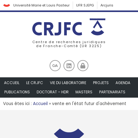
Université Marie et Louis Pasteur
UFR SJEPG
Arcjuris
Centre de recherches juridiques
de Franche-Comté (UR 3225)
ACCUEIL
LE CRJFC
VIE DU LABORATOIRE
PROJETS
AGENDA
PUBLICATIONS
DOCTORAT – HDR
MASTERS
PARTENARIATS
Vous êtes ici :
Accueil
»
vente en l'état futur d'achèvement