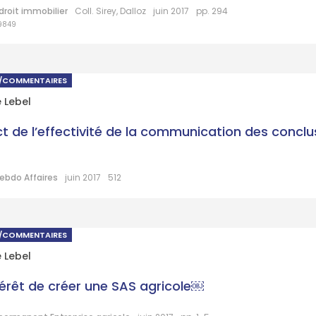
droit immobilier
Coll. Sirey, Dalloz
juin 2017
pp. 294
9849
S/COMMENTAIRES
e Lebel
t de l’effectivité de la communication des conclu
ebdo Affaires
juin 2017
512
S/COMMENTAIRES
e Lebel
ntérêt de créer une SAS agricole￼