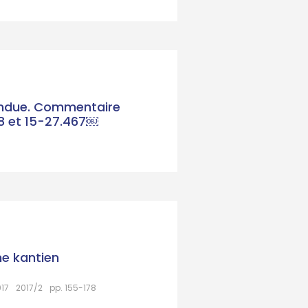
tendue. Commentaire
868 et 15-27.467￼
me kantien
017
2017/2
pp. 155-178