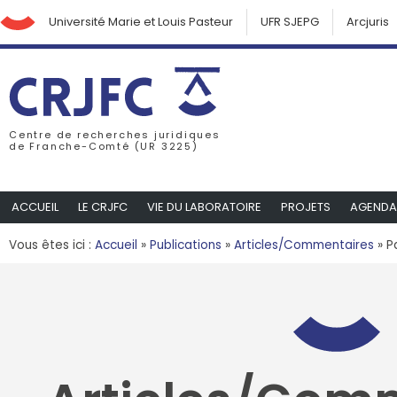
Université Marie et Louis Pasteur
UFR SJEPG
Arcjuris
Centre de recherches juridiques
de Franche-Comté (UR 3225)
ACCUEIL
LE CRJFC
VIE DU LABORATOIRE
PROJETS
AGENDA
Vous êtes ici :
Accueil
»
Publications
»
Articles/Commentaires
»
P