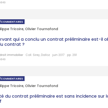
9849
S/COMMENTAIRES
lippe Tricoire
,
Olivier Tournafond
ervant qui a conclu un contrat préliminaire est-il 
du contrat ?
droit immobilier
Coll. Sirey, Dalloz
juin 2017
pp. 291
9849
S/COMMENTAIRES
lippe Tricoire
,
Olivier Tournafond
ité du contrat préliminaire est sans incidence sur l
f