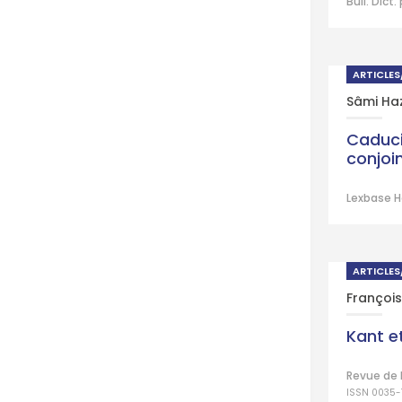
Bull. Dict
ARTICLE
Sâmi Ha
Caduci
conjoin
Lexbase H
ARTICLE
François
Kant e
Revue de 
ISSN 0035-