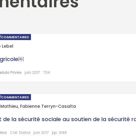
mentaires
S/COMMENTAIRES
e Lebel
agricole￼
ebdo Privée
juin 2017
704
S/COMMENTAIRES
 Mathieu
,
Fabienne Terryn-Casalta
t de la sécurité sociale au soutien de la sécurité ro
lloz
Coll. Dalloz
juin 2017
pp. 1348