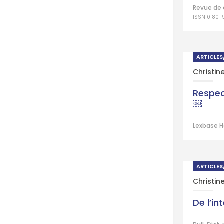
Revue de 
ISSN 0180-
ARTICLE
Christin
Respec
￼
Lexbase H
ARTICLE
Christin
De l’i