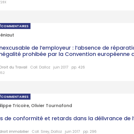
728X
S/COMMENTAIRES
Géniaut
inexcusable de l’employeur : l’absence de réparati
inégalité prohibée par la Convention européenne 
roit du Travail
Coll. Dalloz
juin 2017
pp. 426
152
S/COMMENTAIRES
lippe Tricoire
,
Olivier Tournafond
s de conformité et retards dans la délivrance de 
droit immobilier
Coll. Sirey, Dalloz
juin 2017
pp. 296