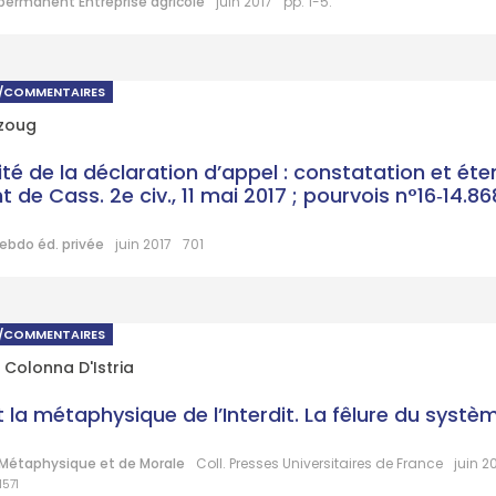
. permanent Entreprise agricole
juin 2017
pp. 1-5.
S/COMMENTAIRES
zoug
té de la déclaration d’appel : constatation et é
t de Cass. 2e civ., 11 mai 2017 ; pourvois n°16‑14.
ebdo éd. privée
juin 2017
701
S/COMMENTAIRES
 Colonna D'Istria
t la métaphysique de l’Interdit. La fêlure du systè
Métaphysique et de Morale
Coll. Presses Universitaires de France
juin 2
1571