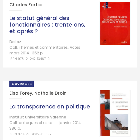
Charles Fortier
Le statut général des
fonctionnaires : trente ans,
et après ?
Dalloz
Coll. Thèmes et commentaires. Actes
mars 2014
352 p.
ISBN 978-2-247-13467-0
OUVRAGES
Elsa Forey
,
Nathalie Droin
La transparence en politique
Institut universitaire Varenne
Coll. colloques et essais
janvier 2014
380 p.
ISBN 978-2-37032-003-2