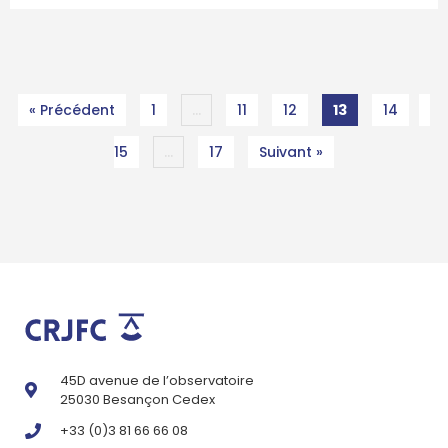
« Précédent
1
…
11
12
13
14
15
…
17
Suivant »
45D avenue de l’observatoire
25030 Besançon Cedex
+33 (0)3 81 66 66 08