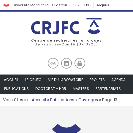
Université Marie et Louis Pasteur
UFR SJEPG
Arcjuris
Centre de recherches juridiques
de Franche-Comté (UR 3225)
ACCUEIL
LE CRJFC
VIE DU LABORATOIRE
PROJETS
AGENDA
PUBLICATIONS
DOCTORAT – HDR
MASTERS
PARTENARIATS
Vous êtes ici :
Accueil
»
Publications
»
Ouvrages
»
Page 13