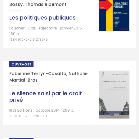
Bossy
,
Thomas Ribemont
Les politiques publiques
Foucher
Coll. Trajectoire
janvier 2015
160 p.
ISBN 978-2-21612795-5
OUVRAGES
Fabienne Terryn-Casalta
,
Nathalie
Martial-Braz
Le silence saisi par le droit
privé
IRJS Editions
octobre 2014
269 p.
ISBN 978-2-919211-37-1