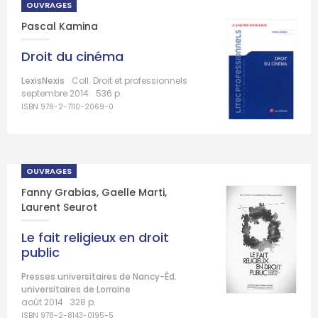
OUVRAGES
Pascal Kamina
Droit du cinéma
LexisNexis
Coll. Droit et professionnels
septembre 2014
536 p.
ISBN 978-2-7110-2069-0
OUVRAGES
Fanny Grabias
,
Gaelle Marti
,
Laurent Seurot
Le fait religieux en droit
public
Presses universitaires de Nancy-Éd.
universitaires de Lorraine
août 2014
328 p.
ISBN 978-2-8143-0195-5