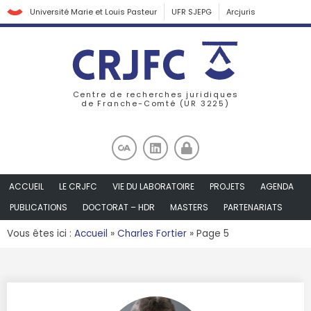
Université Marie et Louis Pasteur
UFR SJEPG
Arcjuris
Centre de recherches juridiques
de Franche-Comté (UR 3225)
ACCUEIL
LE CRJFC
VIE DU LABORATOIRE
PROJETS
AGENDA
PUBLICATIONS
DOCTORAT – HDR
MASTERS
PARTENARIATS
Vous êtes ici :
Accueil
»
Charles Fortier
»
Page 5