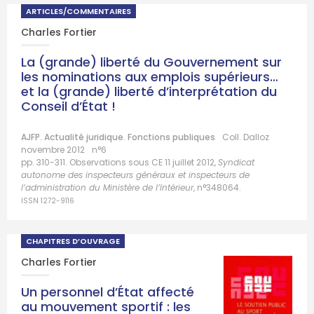
ARTICLES/COMMENTAIRES
Charles Fortier
La (grande) liberté du Gouvernement sur
les nominations aux emplois supérieurs…
et la (grande) liberté d’interprétation du
Conseil d’État !
AJFP. Actualité juridique. Fonctions publiques
Coll. Dalloz
novembre 2012
n°6
pp. 310-311. Observations sous CE 11 juillet 2012,
Syndicat
autonome des inspecteurs généraux et inspecteurs de
l’administration du Ministère de l’Intérieur
, n°348064.
ISSN 1272-9116
CHAPITRES D’OUVRAGE
Charles Fortier
Un personnel d’État affecté
au mouvement sportif : les