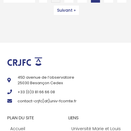
Suivant »
45D avenue de l’observatoire
25030 Besançon Cedex
+33 (0)3 81 66 66 08
contact-crjfc[at]univ-fcomte.fr
PLAN DU SITE
LIENS
Accueil
Université Marie et Louis