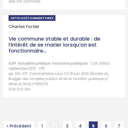
ISBN 978-2361700188
ARTICLES/COMMENTAIRES
Charles Fortier
Vie commune stable et durable : de
l’intérêt de se marier lorsqu’on est
fonctionnaire…
AJFP. Actualité juridique. Fonctions publiques
Coll. Dalloz
septembre 2010
n°5
pp. 314-317. Commentaire sous CE 18 juin 2010,
Ministre du
Budget, des comptes publics et de la fonction publique c/
Mme Le Dortz
, n°315076.
ISSN 1272-9116
« Précédent
1
…
3
4
5
6
7