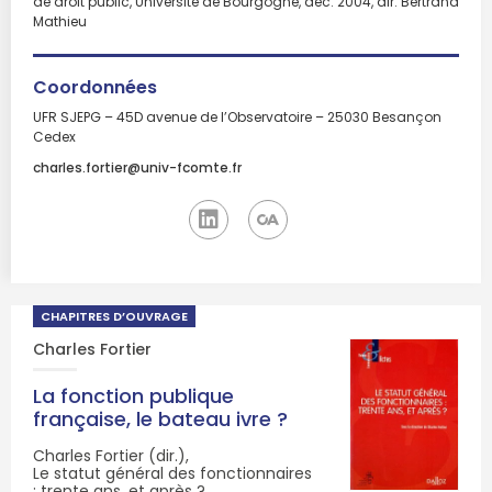
de droit public, Université de Bourgogne, déc. 2004, dir. Bertrand
Mathieu
Coordonnées
UFR SJEPG – 45D avenue de l’Observatoire – 25030 Besançon
Cedex
charles.fortier@univ-fcomte.fr
CHAPITRES D’OUVRAGE
Charles Fortier
La fonction publique
française, le bateau ivre ?
Charles Fortier (dir.),
Le statut général des fonctionnaires
: trente ans, et après ?